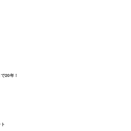
で20年！
ート