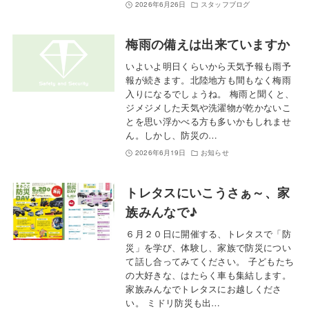
2026年6月26日
スタッフブログ
梅雨の備えは出来ていますか
いよいよ明日くらいから天気予報も雨予
報が続きます。北陸地方も間もなく梅雨
入りになるでしょうね。 梅雨と聞くと、
ジメジメした天気や洗濯物が乾かないこ
とを思い浮かべる方も多いかもしれませ
ん。しかし、防災の…
2026年6月19日
お知らせ
トレタスにいこうさぁ～、家
族みんなで♪
６月２０日に開催する、トレタスで「防
災」を学び、体験し、家族で防災につい
て話し合ってみてください。 子どもたち
の大好きな、はたらく車も集結します。
家族みんなでトレタスにお越しくださ
い。 ミドリ防災も出…