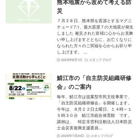
熊本地震から改めて考える防
災
７月２８日、熊本県を震源とするマグニ
チュード7.1、最大震度７の大地震が発生
しました 被災された皆様に心からお見舞
い申し上げますとともに、お亡くなりに
なられた方々のご冥福を心からお祈り申
し上げます。 …
2026年8月1日
スタッフブログ
鯖江市の「自主防災組織研修
会」のご案内
毎年、鯖江市は提案型市民主役事業で、
「自主防災組織研修会」を開催します。
今年は、８月２２日土曜日、１４時～１
５時３０分 鯖江市総合体育館 です。
講師は、 特定非営利活動法人日本防災
士会災害復興支援委員…
2026年7月24日
スタッフブログ